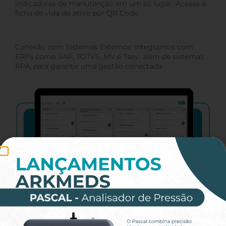
indicadores de manutenção em um só lugar. Acesse a
ficha de vida do ativo por QR Code.
Conexão com Sistemas Externos: Integramos com
ERPs como SAP, TOTVS, MV e Tasy, além de sistemas
RPA, para garantir uma gestão conectada.
Veja como os Analisadores de Alta