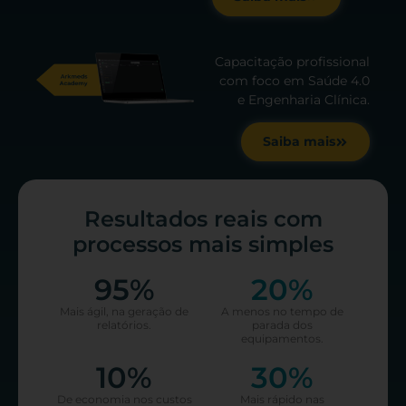
Capacitação profissional
com foco em Saúde 4.0
e Engenharia Clínica.
Saiba mais
Resultados reais com
processos mais simples
95
%
20
%
Mais ágil, na geração de
A menos no tempo de
relatórios.
parada dos
equipamentos.
10
%
30
%
De economia nos custos
Mais rápido nas