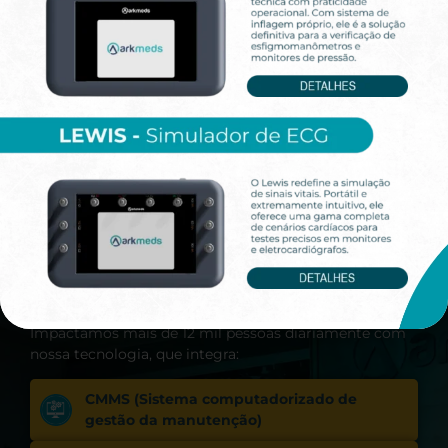
Precisão integram sua operação
Quem Somos
Desde 2015, a Arkmeds tem transformado a gestão de
engenharia clínica e industrial com soluções
tecnológicas que redefinem padrões de eficiência e
inovação. Somos referência na implementação da
transformação digital em gestão de ativos, entregando
resultados concretos para instituições de saúde,
indústrias e empresas de manutenção predial.
Impactamos mais de 12 mil pessoas diariamente com
nossa tecnologia, que integra:
CMMS (Sistema computadorizado de
gestão da manutenção)